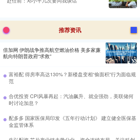
赴任前：邓小平几次要同我谈话
推荐资讯
倍加网 伊朗战争推高航空燃油价格 美多家廉
航向特朗普政府“求救”
富裕配 得房率高达130%？新楼盘变相“偷面积”行为面临规
范
合优投资 CPI风暴再起：汽油飙升、就业强劲，美联储何
时讨论加息？
配多多 国家医保局印发《五年行动计划》 建立健全医保基
金监管体系
牛弘配资 芯片产业链走势分化，资金连续布局，关注科创