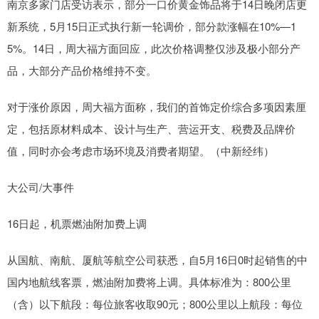
南京多家门店受访表示，部分一口价黄金饰品将于14日晚闭店更
新系统，5月15日正式执行新一轮调价，部分款涨幅在10%—1
5%。14日，周大福方面回应，此次价格调整仅涉及极小部分产
品，大部分产品价格维持不变。
对于涨价原因，周大福方面称，我们的首饰定价综合多项因素厘
定，包括原材料成本、设计与生产、营运开支、税费及品牌价
值，同时亦会考虑市场环境及消费者期望。（中新经纬）
大公司/大事件
16日起，机票燃油附加费上调
从国航、南航、厦航等航空公司获悉，自5月16日0时起销售的中
国内地航线客票，燃油附加费将上调。具体标准为：800公里
（含）以下航段‌：每位旅客收取‌90元‌；‌800公里以上航段‌：每位