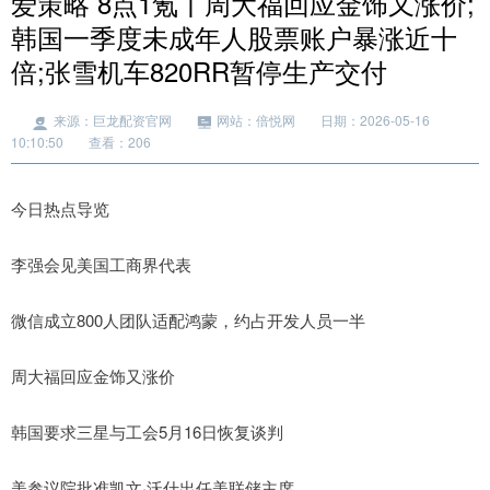
爱策略 8点1氪丨周大福回应金饰又涨价;
韩国一季度未成年人股票账户暴涨近十
倍;张雪机车820RR暂停生产交付
来源：巨龙配资官网
网站：倍悦网
日期：2026-05-16
10:10:50
查看：206
今日热点导览
李强会见美国工商界代表
微信成立800人团队适配鸿蒙，约占开发人员一半
周大福回应金饰又涨价
韩国要求三星与工会5月16日恢复谈判
美参议院批准凯文·沃什出任美联储主席