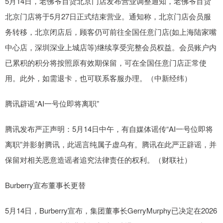
5月14日，老佛爷百货北京门店发布营业调整通知，老佛爷百货
北京门店将于5月27日正式结束营业。通知称，北京门店会员服
务转移，北京闭店后，顾客仍可前往全国任意门店(如上海陆家嘴
中心店，深圳深业上城店等)继续享受完整会员权益。会员账户内
已累积的积分将按照原有效期保留，可在全国任意门店正常使
用。此外，如需退卡，也可联系客服办理。（中新经纬）
腾讯辟谣“AI一号位即将离职”
腾讯发布严正声明：5月14日中午，有自媒体谣传“AI一号位即将
离职”并影射腾讯，此谣言纯属子虚乌有。腾讯在此严正辟谣，并
保留对相关恶意造谣者追究法律责任的权利。（财联社）
Burberry宣布董事长更替
5月14日，Burberry宣布，集团董事长GerryMurphy已决定在2026