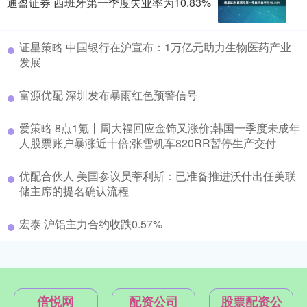
通盈证券 西班牙第一季度失业率为10.83%
证星策略 中国银行在沪宣布：1万亿元助力生物医药产业
发展
富源优配 深圳发布暴雨红色预警信号
爱策略 8点1氪丨周大福回应金饰又涨价;韩国一季度未成年
人股票账户暴涨近十倍;张雪机车820RR暂停生产交付
优配合伙人 美国参议员蒂利斯：已准备推进沃什出任美联
储主席的提名确认流程
宏泰 沪铝主力合约收跌0.57%
倍悦网
配资公司
股票配资公