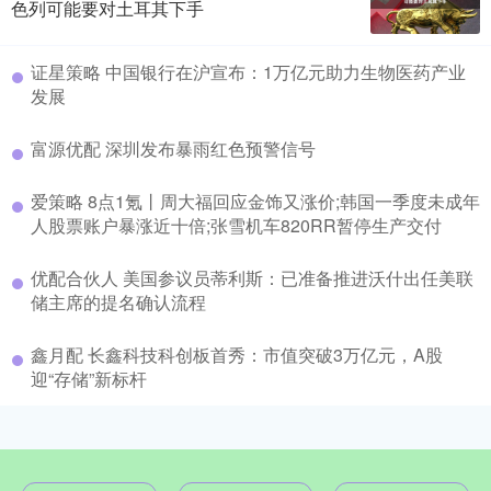
色列可能要对土耳其下手
证星策略 中国银行在沪宣布：1万亿元助力生物医药产业
发展
富源优配 深圳发布暴雨红色预警信号
爱策略 8点1氪丨周大福回应金饰又涨价;韩国一季度未成年
人股票账户暴涨近十倍;张雪机车820RR暂停生产交付
优配合伙人 美国参议员蒂利斯：已准备推进沃什出任美联
储主席的提名确认流程
鑫月配 长鑫科技科创板首秀：市值突破3万亿元，A股
迎“存储”新标杆