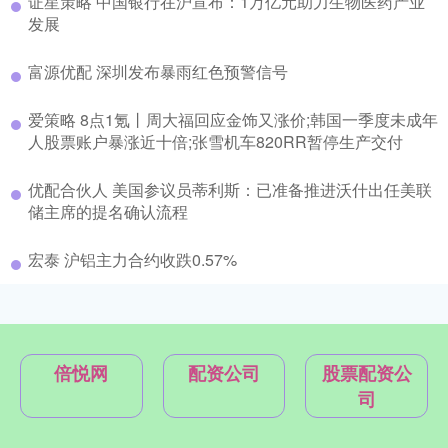
证星策略 中国银行在沪宣布：1万亿元助力生物医药产业
发展
富源优配 深圳发布暴雨红色预警信号
爱策略 8点1氪丨周大福回应金饰又涨价;韩国一季度未成年
人股票账户暴涨近十倍;张雪机车820RR暂停生产交付
优配合伙人 美国参议员蒂利斯：已准备推进沃什出任美联
储主席的提名确认流程
宏泰 沪铝主力合约收跌0.57%
倍悦网
配资公司
股票配资公
司