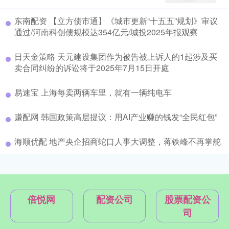
东南配资 【立方债市通】《城市更新“十五五”规划》审议
通过/河南科创债规模达354亿元/城投2025年报观察
日天金策略 天元建设集团作为被告被上诉人的1起涉及买
卖合同纠纷的诉讼将于2025年7月15日开庭
易速宝 上海每卖两辆车里，就有一辆纯电车
赚配网 韩国政策高层提议：用AI产业赚的钱发“全民红包”
海顺优配 地产央企招商蛇口人事大调整，蒋铁峰不再掌舵
倍悦网
配资公司
股票配资公
司