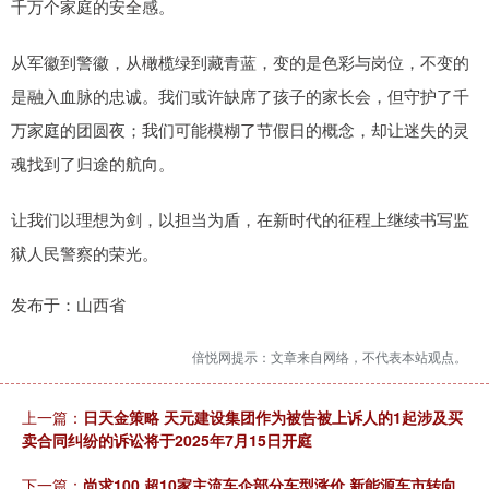
千万个家庭的安全感。
从军徽到警徽，从橄榄绿到藏青蓝，变的是色彩与岗位，不变的
是融入血脉的忠诚。我们或许缺席了孩子的家长会，但守护了千
万家庭的团圆夜；我们可能模糊了节假日的概念，却让迷失的灵
魂找到了归途的航向。
让我们以理想为剑，以担当为盾，在新时代的征程上继续书写监
狱人民警察的荣光。
发布于：山西省
倍悦网提示：文章来自网络，不代表本站观点。
上一篇：
日天金策略 天元建设集团作为被告被上诉人的1起涉及买
卖合同纠纷的诉讼将于2025年7月15日开庭
下一篇：
尚求100 超10家主流车企部分车型涨价 新能源车市转向