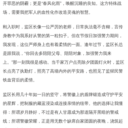
开罪恶的阴霾；更是“春风化雨”，唤醒沉睡的良知。这方特殊战
场，需要我把军人的血性化作改造灵魂的智慧。
刚入职时，监区长像一位严厉的老师，日常执法毫不含糊，言传
身教中为我系好从警的第一粒扣子。但在节假日加强警力期间，
我发现，这位严师身上也有着柔情的一面。逢年过节，监区长总
是跟我说，“你回去多陪陪父母、陪陪对象，加强警力我来
上。”那一刻我很是感动。当千家万户点亮除夕团圆灯火时，监区
长点亮了执勤灯，照亮了高墙内外的平安路，也照见了监狱民警
铁血背后的柔情。
监区长用几十年如一日的坚守，将警徽上的盾牌锻造成守护平安
的星辉，把制服的藏蓝浸染成连接亲情的纽带。他的选择让我懂
得：所谓岁月静好，不过是有人甘愿成为那道隔开黑暗的警戒
线；所谓警徽荣耀，正是用无数个缺席自家团圆的夜晚，浇筑起