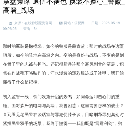
掌盘策略 退伍不褪色 换装不换心_警徽_
高墙_战场
来源：在线炒股配资官网
网站：倍悦网
日期：2026-05-19
09:26:06
查看：84
那时的军装是橄榄绿，如今的警服是藏青蓝；那时的战场在边疆
哨所，如今的阵地在高墙之内。变的是身份与战场，不变的是刻
在骨子里的忠诚与担当。还记得新兵连那个寒风刺骨的清晨，积
雪在作战靴下咯吱作响，汗水浸透的迷彩服冻成了冰甲，我开始
懂得了什么是纪律。
初入监管一线，铁门次第开启的轰鸣，如同命运叩击心门的重
锤。面对森严的电网与高墙，我曾困惑：这里需要怎样的战士？
直到看见老民警在谈话室与罪犯促膝长谈，目睹刑释罪犯离别时
紧握民警双手的场景，我终于懂得——我们既是“雷霆利剑”，劈