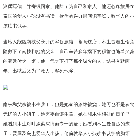
淑柔写信，并寄钱回家。他除了为自己和家人，他还心疼旅居在
泰国的华人小孩没有书读，偷偷的兴办民间识字班，教华人的小
孩读书认字。
当地人觊觎南枝父亲开的华侨旅馆，蓄意烧店，木生冒着生命危
险救下了南枝和她的父亲，自己辛苦多年攒下的积蓄也随着火势
的蔓延付之一炬，他一气之下打了那个纵火的人，结果入狱两
年。出狱后又为了救人，客死他乡。
南枝和父亲被木生救了，但是她家的旅馆被烧，她再也不是衣食
无忧的大小姐了，她需要自谋生路。她在和木生相处的日子里，
她看到木生对叶淑柔深情而专一的爱；她看到木生爱自己的孩
子，爱屋及乌也爱华人小孩，偷偷教华人小孩读书认字的胸怀；