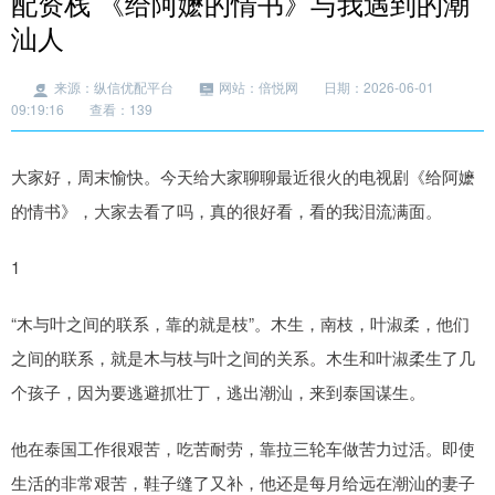
配资栈 《给阿嬷的情书》与我遇到的潮
汕人
来源：纵信优配平台
网站：倍悦网
日期：2026-06-01
09:19:16
查看：139
大家好，周末愉快。今天给大家聊聊最近很火的电视剧《给阿嬷
的情书》，大家去看了吗，真的很好看，看的我泪流满面。
1
“木与叶之间的联系，靠的就是枝”。木生，南枝，叶淑柔，他们
之间的联系，就是木与枝与叶之间的关系。木生和叶淑柔生了几
个孩子，因为要逃避抓壮丁，逃出潮汕，来到泰国谋生。
他在泰国工作很艰苦，吃苦耐劳，靠拉三轮车做苦力过活。即使
生活的非常艰苦，鞋子缝了又补，他还是每月给远在潮汕的妻子