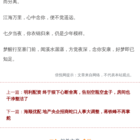
而分离。
江海万里，心中念你，便不觉遥远。
七夕当夜，你衣锦归来，仍是少年模样。
梦醒行至寨门前，闻溪水潺潺，方觉夜深，念你安康，好梦即已
知足。
倍悦网提示：文章来自网络，不代表本站观点。
上一篇：
明利配资 终于狠下心断舍离，告别空瓶空盒子，房间也
干净整洁了
下一篇：
海顺优配 地产央企招商蛇口人事大调整，蒋铁峰不再掌
舵